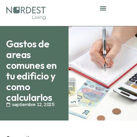
Ir
al
contenido
Comunidad Nordest
Espacios compartidos
Corporate stays
Gastos de
areas
comunes en
tu edificio y
como
calcularlos
septiembre 12, 2025